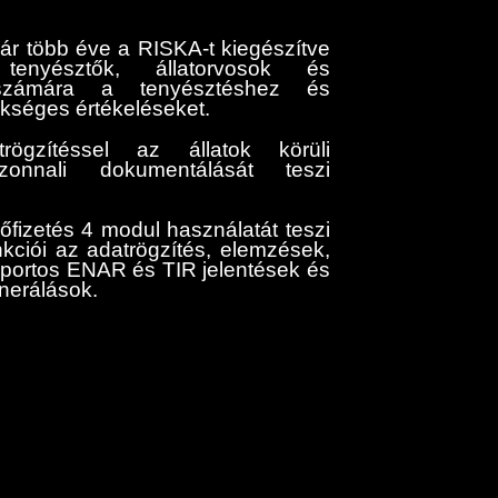
 több éve a RISKA-t kiegészítve
 tenyésztők, állatorvosok és
 számára a tenyésztéshez és
kséges értékeléseket.
rögzítéssel az állatok körüli
zonnali dokumentálását teszi
izetés 4 modul használatát teszi
nkciói az adatrögzítés, elemzések,
oportos ENAR és TIR jelentések és
erálások.