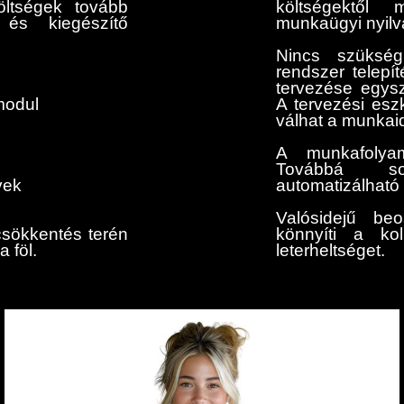
öltségek tovább
költségektő
 és kiegészítő
munkaügyi nyilv
Nincs szükség
rendszer telep
tervezése egysz
modul
A tervezési es
válhat a munkai
A munkafolyam
Továbbá so
vek
automatizálható
Valósidejű beo
könnyíti a ko
csökkentés terén
leterheltséget.
 föl.