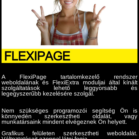
A FlexiPage tartalomkezelő rendszer
weboldalának és FlexiExtra moduljai által kínált
szolgáltatások lehető leggyorsabb és
legegyszerűbb kezelésére szolgál.
Nem szükséges programozói segítség Ön is
könnyedén szerkesztheti oldalát, vagy
munkatársaink mindent elvégeznek Ön helyett.
Grafikus felületen szerkesztheti weboldalát.
Változtatásait azonnal látni fogja.