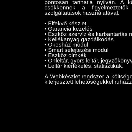
pontosan tarthatja nyilván. A k
csökkennek a figyelmeztetők
szolgáltatások használatával.
• Elfekvő készlet
• Garancia kezelés
• Eszköz szervíz és karbantartás 
• Kellékanyag gazdálkodás
• Okosház modul
• Smart selejtezési modul
• Eszköz címkék
• Önleltár, gyors leltár, jegyzőköny
• Leltár kiértékelés, statisztikák.
A Webkészlet rendszer a költség
kiterjesztett lehetőségekkel ruházza