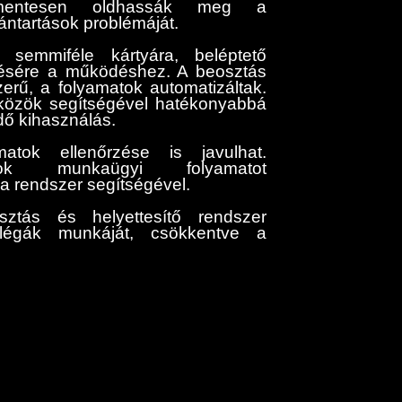
l mentesen oldhassák meg a
ántartások problémáját.
 semmiféle kártyára, beléptető
ítésére a működéshez. A beosztás
erű, a folyamatok automatizáltak.
zközök segítségével hatékonyabbá
dő kihasználás.
atok ellenőrzése is javulhat.
k munkaügyi folyamatot
 a rendszer segítségével.
sztás és helyettesítő rendszer
llégák munkáját, csökkentve a