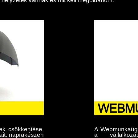
helyzetek vannak és mit kell megoldanom.
gek csökkentése.
A Webmunkaügy 
gait, naprakészen
a vállalkoz