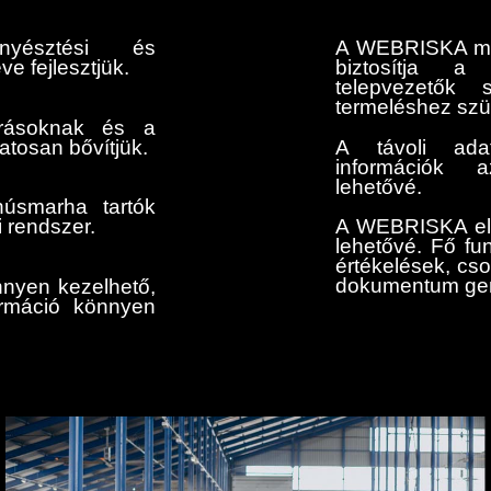
nyésztési és
A WEBRISKA már
ve fejlesztjük.
biztosítja a
telepvezetők
termeléshez szü
árásoknak és a
atosan bővítjük.
A távoli adat
információk a
lehetővé.
húsmarha tartók
i rendszer.
A WEBRISKA előf
lehetővé. Fő fu
értékelések, cs
dokumentum gen
nnyen kezelhető,
rmáció könnyen