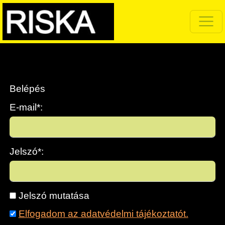
Belépés
E-mail*:
Jelszó*:
Jelszó mutatása
Elfogadom az adatvédelmi tájékoztatót.