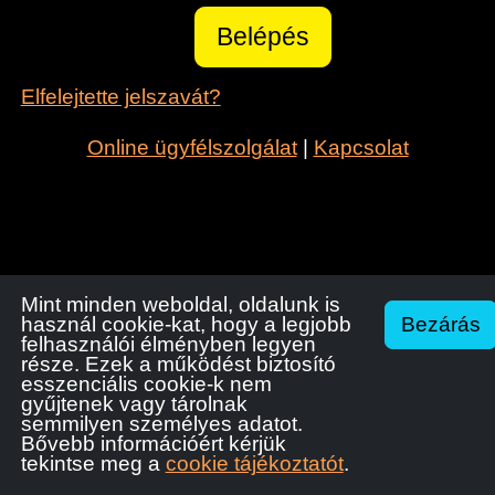
Elfelejtette jelszavát?
Online ügyfélszolgálat
|
Kapcsolat
Mint minden weboldal, oldalunk is
Bezárás
használ cookie-kat, hogy a legjobb
felhasználói élményben legyen
része. Ezek a működést biztosító
esszenciális cookie-k nem
gyűjtenek vagy tárolnak
semmilyen személyes adatot.
Bővebb információért kérjük
Impresszum
Adatvédelmi tájékoztató
Cookie
Készült a FlexiPage tartalom kezelő rendszerrel
tekintse meg a
cookie tájékoztatót
.
www.flexipage.hu
tájékoztató
mail
flexipage.hu