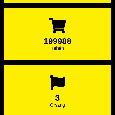
199988
Tehén
3
Ország