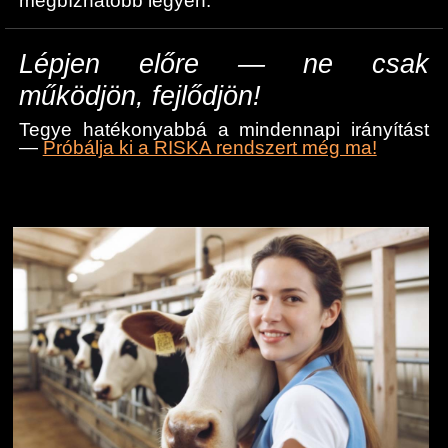
megbízhatóbb legyen.
Lépjen előre — ne csak
működjön, fejlődjön!
Tegye hatékonyabbá a mindennapi irányítást
—
Próbálja ki a RISKA rendszert még ma!