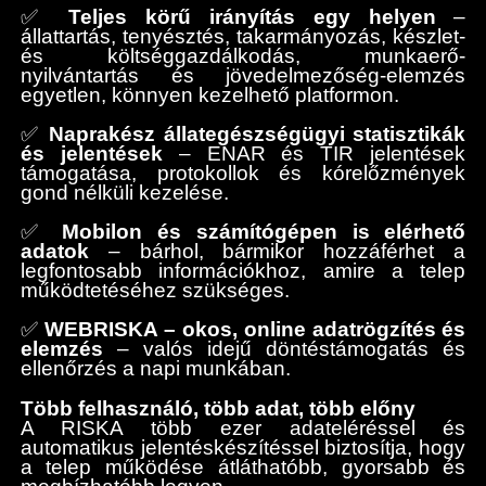
✅
Teljes körű irányítás egy helyen
–
állattartás, tenyésztés, takarmányozás, készlet-
és költséggazdálkodás, munkaerő-
nyilvántartás és jövedelmezőség-elemzés
egyetlen, könnyen kezelhető platformon.
✅
Naprakész állategészségügyi statisztikák
és jelentések
– ENAR és TIR jelentések
támogatása, protokollok és kórelőzmények
gond nélküli kezelése.
✅
Mobilon és számítógépen is elérhető
adatok
– bárhol, bármikor hozzáférhet a
legfontosabb információkhoz, amire a telep
működtetéséhez szükséges.
✅
WEBRISKA – okos, online adatrögzítés és
elemzés
– valós idejű döntéstámogatás és
ellenőrzés a napi munkában.
Több felhasználó, több adat, több előny
A RISKA több ezer adateléréssel és
automatikus jelentéskészítéssel biztosítja, hogy
a telep működése átláthatóbb, gyorsabb és