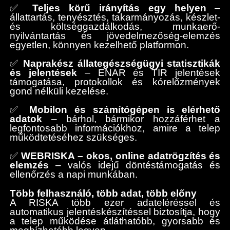
✅
Teljes körű irányítás egy helyen
–
állattartás, tenyésztés, takarmányozás, készlet-
és költséggazdálkodás, munkaerő-
nyilvántartás és jövedelmezőség-elemzés
egyetlen, könnyen kezelhető platformon.
✅
Naprakész állategészségügyi statisztikák
és jelentések
– ENAR és TIR jelentések
támogatása, protokollok és kórelőzmények
gond nélküli kezelése.
✅
Mobilon és számítógépen is elérhető
adatok
– bárhol, bármikor hozzáférhet a
legfontosabb információkhoz, amire a telep
működtetéséhez szükséges.
✅
WEBRISKA – okos, online adatrögzítés és
elemzés
– valós idejű döntéstámogatás és
ellenőrzés a napi munkában.
Több felhasználó, több adat, több előny
A RISKA több ezer adateléréssel és
automatikus jelentéskészítéssel biztosítja, hogy
a telep működése átláthatóbb, gyorsabb és