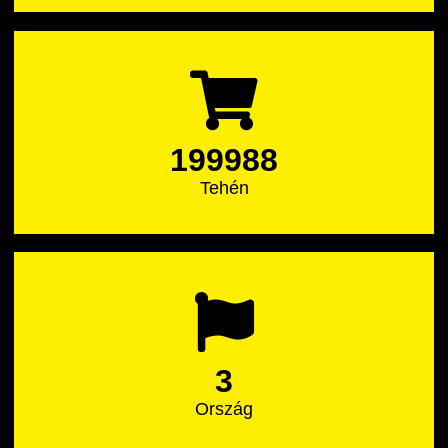
199988
Tehén
3
Ország