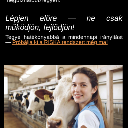
megbízhatóbb legyen.
Lépjen előre — ne csak
működjön, fejlődjön!
Tegye hatékonyabbá a mindennapi irányítást
—
Próbálja ki a RISKA rendszert még ma!